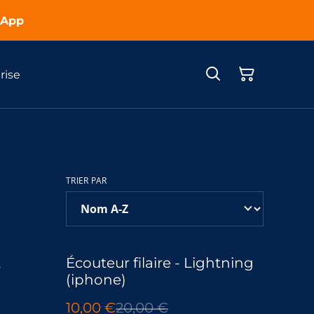
sApp
rise
TRIER PAR
%
k
Écouteur filaire - Lightning
(iphone)
10,00 €
20,00 €