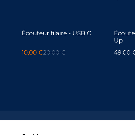
%
Écouteur filaire - USB C
Écoute
Up
10,00 €
20,00 €
49,00 