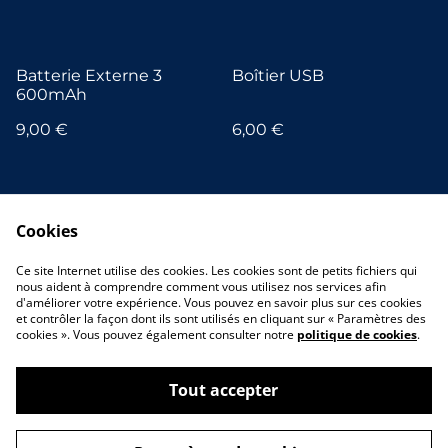
Batterie Externe 3
Boîtier USB
600mAh
9,00 €
6,00 €
Cookies
Ce site Internet utilise des cookies. Les cookies sont de petits fichiers qui
nous aident à comprendre comment vous utilisez nos services afin
d'améliorer votre expérience. Vous pouvez en savoir plus sur ces cookies
et contrôler la façon dont ils sont utilisés en cliquant sur « Paramètres des
cookies ». Vous pouvez également consulter notre
politique de cookies
.
Tout accepter
©
2026
Hello World