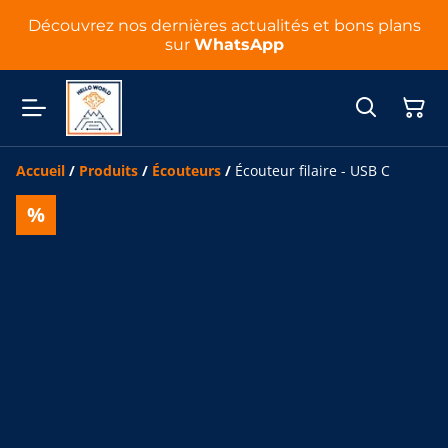
Découvrez nos dernières actualités et bons plans
sur
WhatsApp
Accueil
/
Produits
/
Écouteurs
/
Écouteur filaire - USB C
%