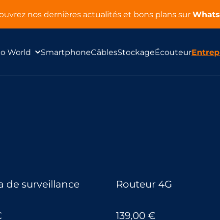
uvrez nos dernières actualités et bons plans sur
What
lo World
Smartphone
Câbles
Stockage
Écouteur
Entrep
 de surveillance
Routeur 4G
€
139,00 €