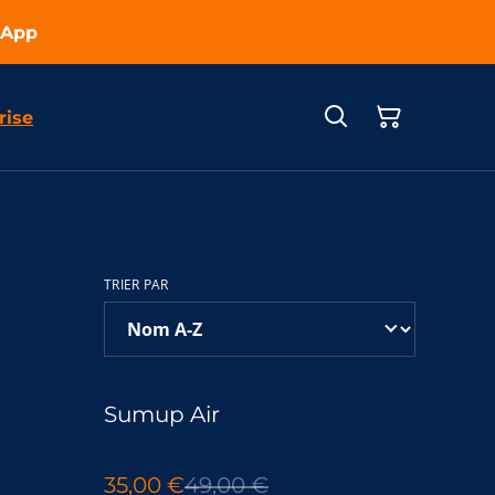
sApp
rise
TRIER PAR
%
Sumup Air
35,00 €
49,00 €