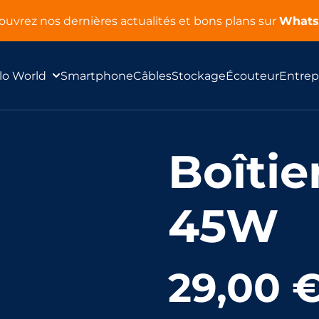
uvrez nos dernières actualités et bons plans sur
What
lo World
Smartphone
Câbles
Stockage
Écouteur
Entrep
Boîtie
45W
29,00 