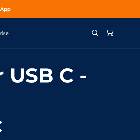
sApp
rise
r USB C -
€