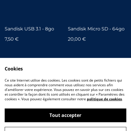
Sandisk USB 3.1 - 8go
Sandisk Micro SD - 64go
7,50 €
20,00 €
Cookies
Ce site Internet utilise des cookies. Les cookies sont de petits fichiers qui
nous aident à comprendre comment vous utilisez nos services afin
d'améliorer votre expérience. Vous pouvez en savoir plus sur ces cookies
et contrôler la façon dont ils sont utilisés en cliquant sur « Paramètres des
cookies ». Vous pouvez également consulter notre
politique de cookies
.
Tout accepter
©
2026
Hello World