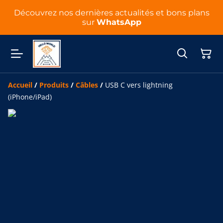
Découvrez nos dernières actualités et bons plans
sur
WhatsApp
Accueil
/
Produits
/
Câbles
/
USB C vers lightning
(iPhone/iPad)