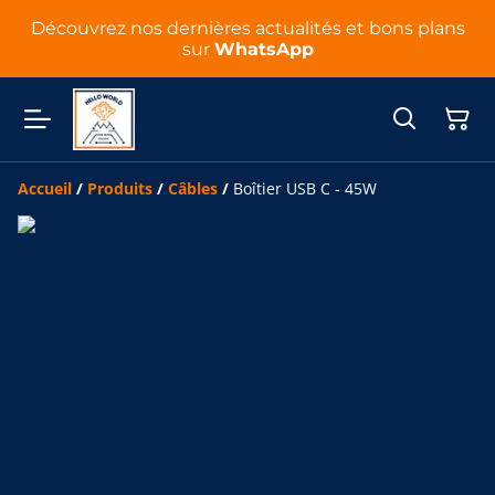
Découvrez nos dernières actualités et bons plans
sur
WhatsApp
Accueil
/
Produits
/
Câbles
/
Boîtier USB C - 45W