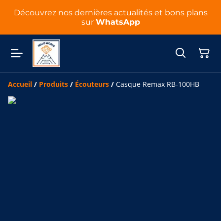
Découvrez nos dernières actualités et bons plans
sur
WhatsApp
Accueil
/
Produits
/
Écouteurs
/
Casque Remax RB-100HB