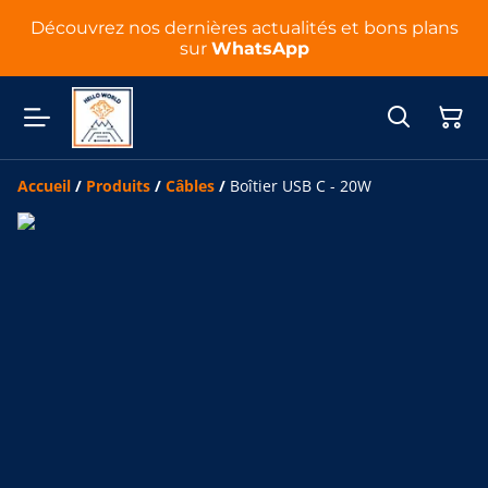
Découvrez nos dernières actualités et bons plans
sur
WhatsApp
Accueil
/
Produits
/
Câbles
/
Boîtier USB C - 20W