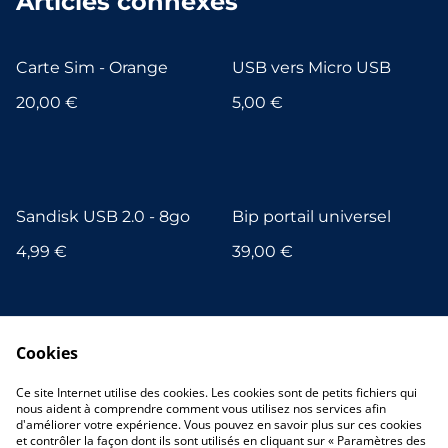
Articles connexes
Carte Sim - Orange
USB vers Micro USB
20,00 €
5,00 €
Sandisk USB 2.0 - 8go
Bip portail universel
4,99 €
39,00 €
Cookies
Ce site Internet utilise des cookies. Les cookies sont de petits fichiers qui
nous aident à comprendre comment vous utilisez nos services afin
d'améliorer votre expérience. Vous pouvez en savoir plus sur ces cookies
et contrôler la façon dont ils sont utilisés en cliquant sur « Paramètres des