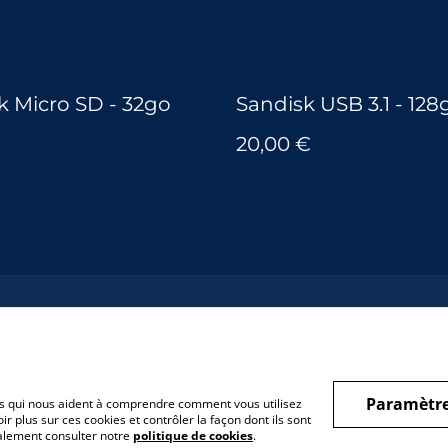
k Micro SD - 32go
Sandisk USB 3.1 - 128
20,00 €
Paramètre
hiers qui nous aident à comprendre comment vous utilisez
r plus sur ces cookies et contrôler la façon dont ils sont
galement consulter notre
politique de cookies
.