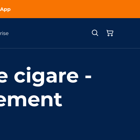
sApp
rise
 cigare -
ement