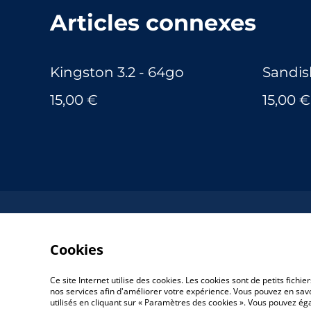
Articles connexes
Kingston 3.2 - 64go
Sandis
15,00 €
15,00 €
Cookies
Ce site Internet utilise des cookies. Les cookies sont de petits fic
nos services afin d'améliorer votre expérience. Vous pouvez en savoi
utilisés en cliquant sur « Paramètres des cookies ». Vous pouvez é
©
2026
Hello World