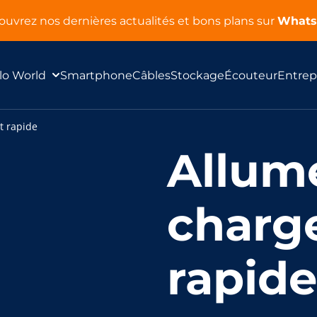
uvrez nos dernières actualités et bons plans sur
What
lo World
Smartphone
Câbles
Stockage
Écouteur
Entrep
t rapide
Allume
charg
rapide