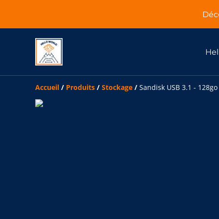
Déco
Hel
Accueil
/
Produits
/
Stockage
/
Sandisk USB 3.1 - 128go