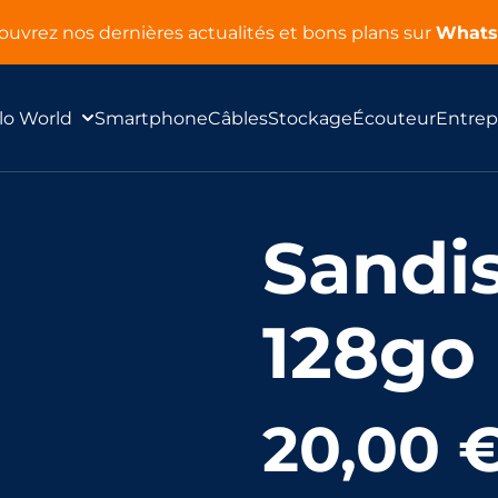
uvrez nos dernières actualités et bons plans sur
What
lo World
Smartphone
Câbles
Stockage
Écouteur
Entrep
Sandis
128go
20,00 