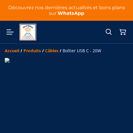
Découvrez nos dernières actualités et bons plans
sur
WhatsApp
Accueil
/
Produits
/
Câbles
/
Boîtier USB C - 20W